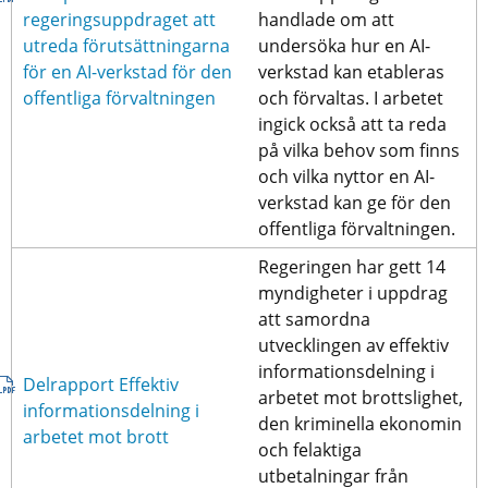
regeringsuppdraget att 
handlade om att 
utreda förutsättningarna 
undersöka hur en AI-
för en AI-verkstad för den 
verkstad kan etableras 
pdf, 1 MB.
offentliga förvaltningen
och förvaltas. I arbetet 
ingick också att ta reda 
på vilka behov som finns 
och vilka nyttor en AI-
verkstad kan ge för den 
offentliga förvaltningen.
Regeringen har gett 14 
myndigheter i uppdrag 
att samordna 
utvecklingen av effektiv
informationsdelning i 
Delrapport Effektiv 
arbetet mot brottslighet, 
informationsdelning i 
den kriminella ekonomin 
pdf, 908 kB.
arbetet mot brott
och felaktiga
utbetalningar från 