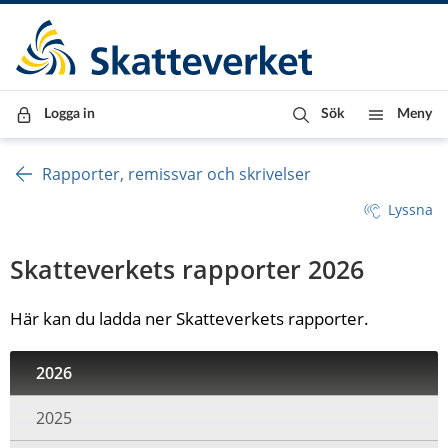
Till innehåll
Till navigationen
Till chattrobot
Logga in
Sök
Meny
Rapporter, remissvar och skrivelser
Lyssna
Skatteverkets rapporter 2026
Här kan du ladda ner Skatteverkets rapporter.
2026
2025