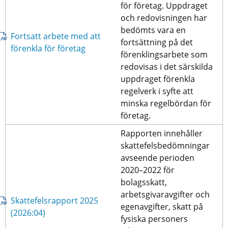
för företag. Uppdraget 
och redovisningen har 
bedömts vara en 
Fortsatt arbete med att 
fortsättning på det 
pdf, 547 kB.
förenkla för företag
förenklingsarbete som 
redovisas i det särskilda 
uppdraget förenkla 
regelverk i syfte att 
minska regelbördan för 
företag.
Rapporten innehåller 
skattefelsbedömningar 
avseende perioden 
2020–2022 för 
bolagsskatt, 
arbetsgivaravgifter och 
Skattefelsrapport 2025 
egenavgifter, skatt på 
pdf, 920 kB.
(2026:04)
fysiska personers 