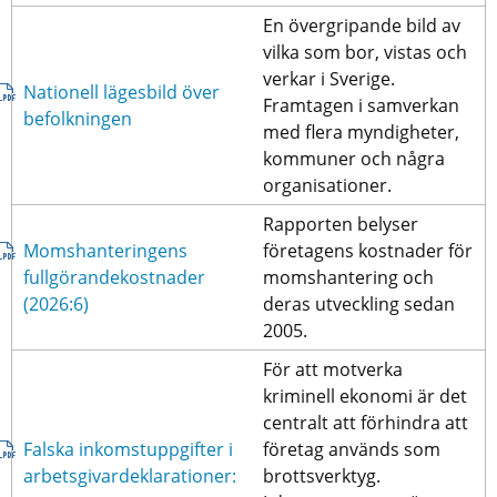
En övergripande bild av 
vilka som bor, vistas och 
verkar i Sverige. 
Nationell lägesbild över 
Framtagen i samverkan 
pdf, 2 MB.
befolkningen 
med flera myndigheter, 
kommuner och några 
organisationer.
Rapporten belyser 
Momshanteringens 
företagens kostnader för 
fullgörandekostnader 
momshantering och 
pdf, 1 MB.
(2026:6)
deras utveckling sedan 
2005.
För att motverka 
kriminell ekonomi är det 
centralt att förhindra att 
Falska inkomstuppgifter i 
företag används som 
arbetsgivardeklarationer: 
brottsverktyg. 