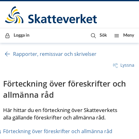
Till innehåll
Till navigationen
Till chattrobot
Logga in
Sök
Meny
Rapporter, remissvar och skrivelser
Lyssna
Förteckning över föreskrifter och 
allmänna råd
Här hittar du en förteckning över Skatteverkets 
alla gällande föreskrifter och allmänna råd.
pdf, 697 kB.
Förteckning över föreskrifter och allmänna råd