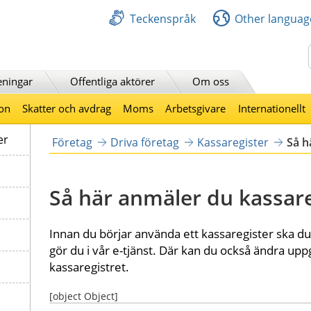
Teckenspråk
Other languag
Sök
eningar
Offentliga aktörer
Om oss
on
Skatter och avdrag
Moms
Arbetsgivare
Internationellt
er
Företag
Driva företag
Kassaregister
Så h
Så här anmäler du kassare
Innan du börjar använda ett kassaregister ska du 
gör du i vår e-tjänst. Där kan du också ändra uppg
kassaregistret.
[object Object]