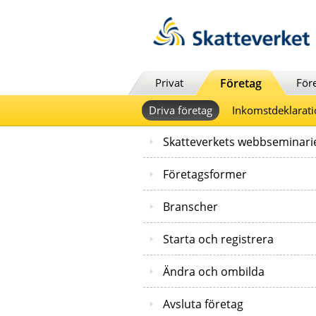
Till innehåll
Till navigationen
Till chattrobot
Privat
Företag
För
Driva företag
Inkomstdeklarati
Skatteverkets webbseminari
Företagsformer
Branscher
Starta och registrera
Ändra och ombilda
Avsluta företag