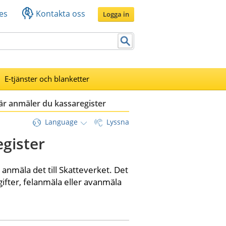
es
Kontakta oss
Logga in
E-tjänster och blanketter
är anmäler du kassaregister
Language
Lyssna
gister
anmäla det till Skatteverket. Det 
ifter, felanmäla eller avanmäla 