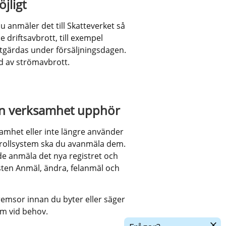
jligt
u anmäler det till Skatteverket så 
 driftsavbrott, till exempel 
tgärdas under försäljningsdagen. 
d av strömavbrott.
din verksamhet upphör
mhet eller inte längre använder 
ntrollsystem ska du avanmäla dem. 
de anmäla det nya registret och 
sten Anmäl, ändra, felanmäl och 
emsor innan du byter eller säger 
am vid behov.
Dölj