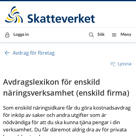
Till innehåll
Till navigationen
Till chattrobot
Logga in
Sök
Meny
Avdrag för företag
Lyssna
Avdragslexikon för enskild 
näringsverksamhet (enskild firma)
Som enskild näringsidkare får du göra kostnadsavdrag 
för inköp av saker och andra utgifter som är 
nödvändiga för att du ska kunna tjäna pengar i din 
verksamhet. Du får däremot aldrig dra av för privata 