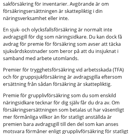
sakförsäkring för inventarier. Avgörande är om 
försäkringsersättningen är skattepliktig i din 
näringsverksamhet eller inte.
En sjuk- och olycksfallsförsäkring är normalt inte 
avdragsgill för dig som näringsidkare. Du kan dock få 
avdrag för premie för försäkring som avser att täcka 
sjukvårdskostnader som beror på att du insjuknat i 
samband med arbete utomlands.
Premier för trygghetsförsäkring vid arbetsskada (TFA) 
och för gruppsjukförsäkring är avdragsgilla eftersom 
ersättning från sådan försäkring är skattepliktig.
Premie för grupplivförsäkring som du som enskild 
näringsidkare tecknar för dig själv får du dra av. Om 
försäkringsersättningen som betalas ut har väsentligt 
mer förmånliga villkor än för statligt anställda är 
premien bara avdragsgill till den del som kan anses 
motsvara förmåner enligt grupplivförsäkring för statligt 