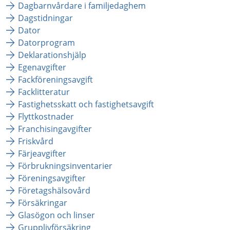
Dagbarnvårdare i familjedaghem
Dagstidningar
Dator
Datorprogram
Deklarationshjälp
Egenavgifter
Fackföreningsavgift
Facklitteratur
Fastighetsskatt och fastighetsavgift
Flyttkostnader
Franchisingavgifter
Friskvård
Färjeavgifter
Förbrukningsinventarier
Föreningsavgifter
Företagshälsovård
Försäkringar
Glasögon och linser
Grupplivförsäkring