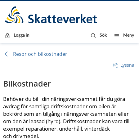
Till innehåll
Till navigationen
Till chattrobot
Logga in
Sök
Meny
Resor och bilkostnader
Lyssna
Bilkostnader
Behöver du bil i din näringsverksamhet får du göra 
avdrag för samtliga driftskostnader om bilen är 
bokförd som en tillgång i näringsverksamheten eller 
om den är leasad (hyrd). Driftskostnader kan vara till 
exempel reparationer, underhåll, vinterdäck 
och drivmedel.