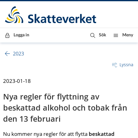
Till innehåll
Till navigationen
Till chattrobot
Logga in
Sök
Meny
2023
Lyssna
2023-01-18
Nya regler för flyttning av 
beskattad alkohol och tobak från 
den 13 februari
Nu kommer nya regler för att flytta 
beskattad 