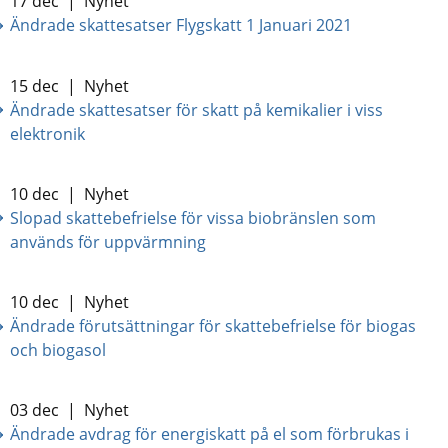
17 dec
|
Nyhet
Ändrade skattesatser Flygskatt 1 Januari 2021
15 dec
|
Nyhet
Ändrade skattesatser för skatt på kemikalier i viss
elektronik
10 dec
|
Nyhet
Slopad skattebefrielse för vissa biobränslen som
används för uppvärmning
10 dec
|
Nyhet
Ändrade förutsättningar för skattebefrielse för biogas
och biogasol
03 dec
|
Nyhet
Ändrade avdrag för energiskatt på el som förbrukas i