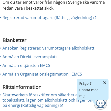
Om du tar emot varor från någon i Sverige ska varorna 
redan vara i beskattat skick.
Länk ti
Registrerad varumottagare (Rättslig vägledning)
Blanketter
Ansökan Registrerad varumottagare alkoholskatt
Anmälan Direkt leveransplats
Anmälan e-tjänsten EMCS
Anmälan Organisationslegitimation i EMCS
Dölj
Frågor?
chatt
Rättsinformation
Chatta med
Skatteverkets föreskrifter om säkerhet enligt lagen om
mig!
tobaksskatt, lagen om alkoholskatt och lagen om skatt
Länk till annan webbplats
på energi (Rättslig vägledning)