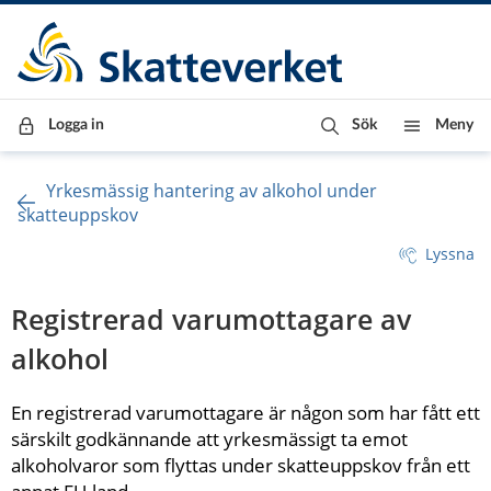
Till innehåll
Till navigationen
Till chattrobot
Logga in
Sök
Meny
Yrkesmässig hantering av alkohol under
skatteuppskov
Lyssna
Registrerad varumottagare av 
alkohol
En registrerad varumottagare är någon som har fått ett 
särskilt godkännande att yrkesmässigt ta emot 
alkoholvaror som flyttas under skatteuppskov från ett 