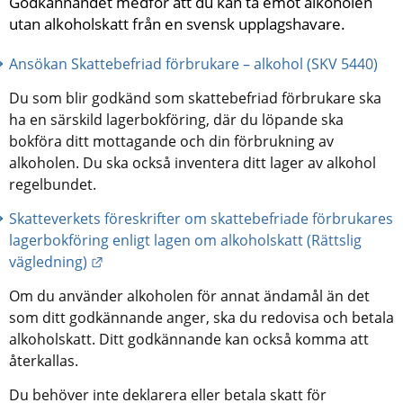
Godkännandet medför att du kan ta emot alkoholen 
utan alkoholskatt från en svensk upplagshavare.
Ansökan Skattebefriad förbrukare – alkohol (SKV 5440)
Du som blir godkänd som skattebefriad förbrukare ska 
ha en särskild lagerbokföring, där du löpande ska 
bokföra ditt mottagande och din förbrukning av 
alkoholen. Du ska också inventera ditt lager av alkohol 
regelbundet.
Skatteverkets föreskrifter om skattebefriade förbrukares 
lagerbokföring enligt lagen om alkoholskatt (Rättslig 
Länk till annan webbplats.
vägledning)
Om du använder alkoholen för annat ändamål än det 
som ditt godkännande anger, ska du redovisa och betala 
alkoholskatt. Ditt godkännande kan också komma att 
återkallas.
Du behöver inte deklarera eller betala skatt för 