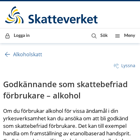
Till innehåll
Till navigationen
Till chattrobot
Logga in
Sök
Meny
Alkoholskatt
Lyssna
Godkännande som skattebefriad 
förbrukare – alkohol
Om du förbrukar alkohol för vissa ändamål i din 
yrkesverksamhet kan du ansöka om att bli godkänd 
som skattebefriad förbrukare. Det kan till exempel 
handla om framställning av etanolbaserad handsprit. 