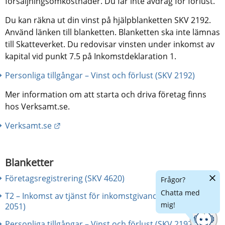
försäljningsomkostnader. Du får inte avdrag för förlust.
Du kan räkna ut din vinst på hjälpblanketten SKV 2192. 
Använd länken till blanketten. Blanketten ska inte lämnas 
till Skatteverket. Du redovisar vinsten under inkomst av 
kapital vid punkt 7.5 på Inkomstdeklaration 1.
Personliga tillgångar – Vinst och förlust (SKV 2192)
Mer information om att starta och driva företag finns 
hos Verksamt.se.
Länk till annan webbplats.
Verksamt.se
Blanketter
Dölj
Företagsregistrering (SKV 4620)
Frågor?
chatt
Chatta med
T2 – Inkomst av tjänst för inkomstgivande hobby (SKV
mig!
2051)
Personliga tillgångar – Vinst och förlust (SKV 2192)