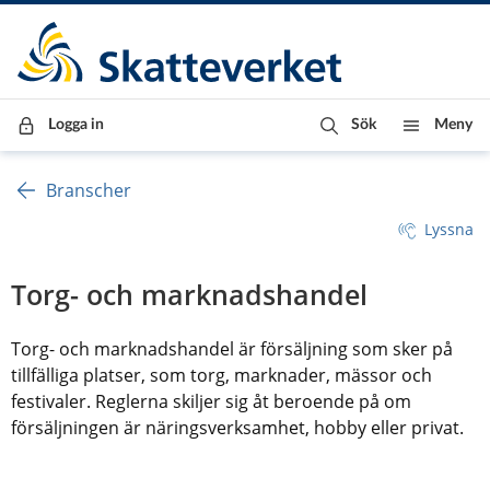
Till innehåll
Till navigationen
Till chattrobot
Logga in
Sök
Meny
Branscher
Lyssna
Torg- och marknadshandel
Torg- och marknadshandel är försäljning som sker på 
tillfälliga platser, som torg, marknader, mässor och 
festivaler. Reglerna skiljer sig åt beroende på om 
försäljningen är näringsverksamhet, hobby eller privat.