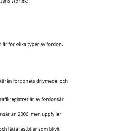
ttens storlek:
är för olika typer av fordon.
ifrån fordonets drivmedel och 
rafikregistret är av fordonsår 
onsår än 2006, men uppfyller 
ch lätta lastbilar som blivit 