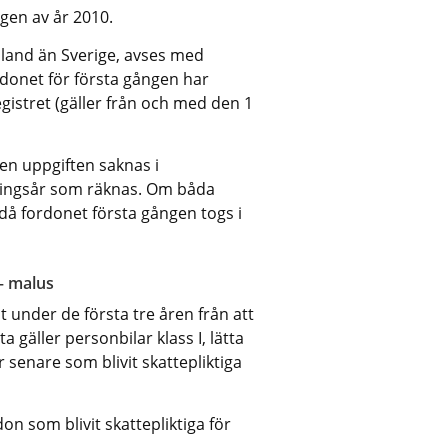
gen av år 2010.  
 land än Sverige, avses med 
rdonet för första gången har 
egistret (gäller från och med den 1 
 uppgiften saknas i 
rkningsår som räknas. Om båda 
 då fordonet första gången togs i 
– malus
ut under de första tre åren från att 
a gäller personbilar klass I, lätta 
 senare som blivit skattepliktiga 
n som blivit skattepliktiga för 