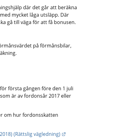
ingshjälp där det går att beräkna 
 med mycket låga utsläpp. Där 
 gå till väga för att få bonusen.
Länk till annan webbplats.
rmånsvärdet på förmånsbilar, 
räkning.
 för första gången före den 1 juli 
 som är av fordonsår 2017 eller 
er om hur fordonsskatten 
Länk till annan webbplats.
2018) (Rättslig vägledning)