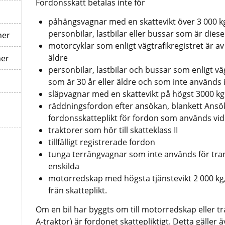
Fordonsskatt betalas inte för
påhängsvagnar med en skattevikt över 3 000 kg
personbilar, lastbilar eller bussar som är diese
ner
motorcyklar som enligt vägtrafikregistret är av
äldre
ner
personbilar, lastbilar och bussar som enligt väg
som är 30 år eller äldre och som inte används i y
släpvagnar med en skattevikt på högst 3000 kg
räddningsfordon efter ansökan, blankett Ansök
fordonsskatteplikt för fordon som används vid
traktorer som hör till skatteklass II
tillfälligt registrerade fordon
tunga terrängvagnar som inte används för tran
enskilda
motorredskap med högsta tjänstevikt 2 000 kg
från skatteplikt.
Om en bil har byggts om till motorredskap eller trak
A‑traktor) är fordonet skattepliktigt. Detta gäller 