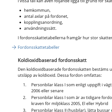
I vissa fall kan även följande ligga till grund för ska
hemkommun,
antal axlar på fordonet,
kopplingsanordning,
användningssätt.
I fordonsskattetabellerna framgår hur stor skatten 
Fordonsskattetabeller
Koldioxidbaserad fordonsskatt
Den koldioxidbaserade fordonsskatten bestäms ut
utsläpp av koldioxid. Dessa fordon omfattas:
Personbilar klass I som enligt uppgift i vägt
2006 eller senare
Personbilar klass I som är av tidigare ford
kraven för miljöklass 2005, El eller Hybrid
Personbilar klass II (husbilar), lätta bussar o