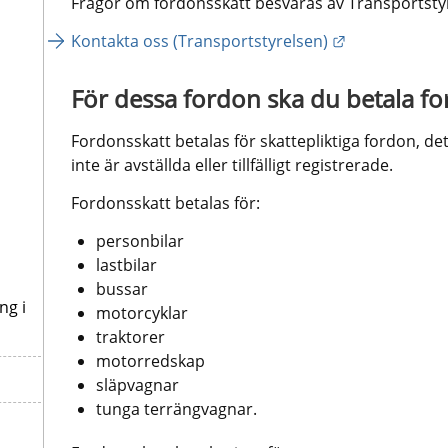
Frågor om fordonsskatt besvaras av Transportsty
Länk till ann
Kontakta oss (Transportstyrelsen)
För dessa fordon ska du betala fo
,
Fordonsskatt betalas för skattepliktiga fordon, det 
inte är avställda eller tillfälligt registrerade.
Fordonsskatt betalas för:
personbilar
lastbilar
bussar
ng i
motorcyklar
traktorer
motorredskap
släpvagnar
tunga terrängvagnar.