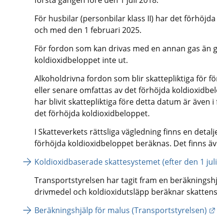
För husbilar (personbilar klass II) har det förhöjda
och med den 1 februari 2025.
För fordon som kan drivas med en annan gas än ga
koldioxidbeloppet inte ut.
Alkoholdrivna fordon som blir skattepliktiga för f
eller senare omfattas av det förhöjda koldioxidbe
har blivit skattepliktiga före detta datum är även 
det förhöjda koldioxidbeloppet.
I Skatteverkets rättsliga vägledning finns en detalj
förhöjda koldioxidbeloppet beräknas. Det finns ä
Koldioxidbaserade skattesystemet (efter den 1 juli
Transportstyrelsen har tagit fram en beräkningshj
drivmedel och koldioxidutsläpp beräknar skattens 
Beräkningshjälp för malus (Transportstyrelsen)