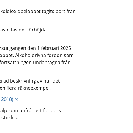
 koldioxidbeloppet tagits bort från 
sol tas det förhöjda 
örsta gången den 1 februari 2025 
loppet. Alkoholdrivna fordon som 
i fortsättningen undantagna från 
erad beskrivning av hur det 
ven flera räkneexempel.
Länk till annan webbplats.
 2018)
älp som utifrån ett fordons 
storlek.
Länk till annan webbplats.