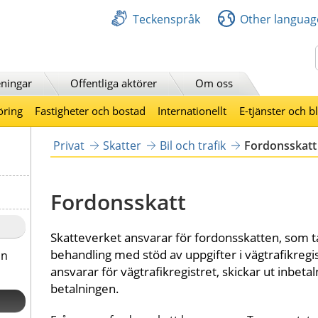
Teckenspråk
Other languag
Sök
ningar
Offentliga aktörer
Om oss
öring
Fastigheter och bostad
Internationellt
E-tjänster och b
Privat
Skatter
Bil och trafik
Fordonsskatt
Fordonsskatt
Skatteverket ansvarar för fordonsskatten, som 
behandling med stöd av uppgifter i vägtrafikregis
ån
ansvarar för vägtrafikregistret, skickar ut inbetal
betalningen.