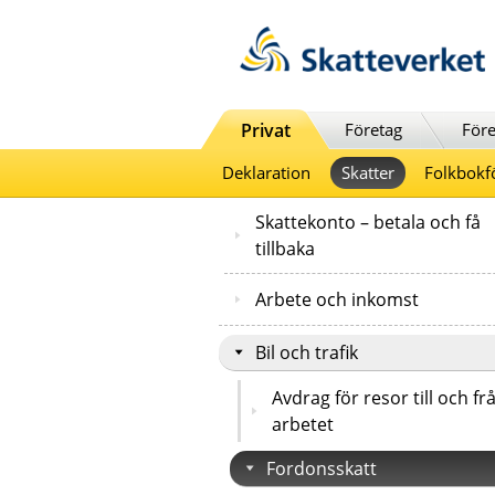
Till innehåll
Till navigationen
Till chattrobot
Privat
Företag
Före
Deklaration
Skatter
Folkbokf
Skattekonto – betala och få
tillbaka
Arbete och inkomst
Bil och trafik
Avdrag för resor till och fr
arbetet
Fordonsskatt