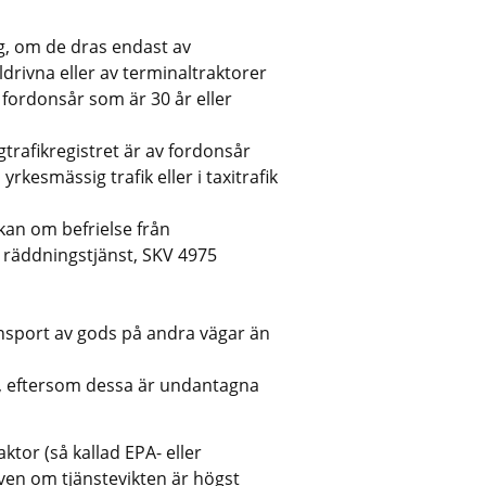
, om de dras endast av 
ldrivna eller av terminaltraktorer
 fordonsår som är 30 år eller 
trafikregistret är av fordonsår 
rkesmässig trafik eller i taxitrafik
an om befrielse från 
 räddningstjänst, SKV 4975
sport av gods på andra vägar än 
, eftersom dessa är undantagna 
tor (så kallad EPA- eller 
även om tjänstevikten är högst 