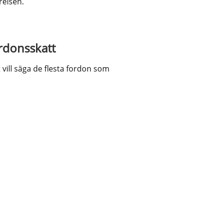
relsen.
an webbplats.
rdonsskatt
vill säga de flesta fordon som 