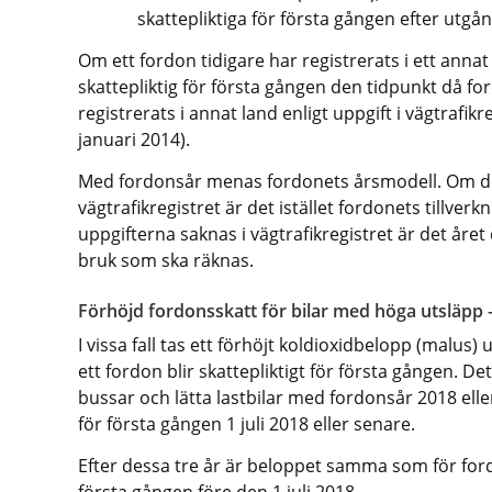
skattepliktiga för första gången efter utgån
Om ett fordon tidigare har registrerats i ett annat
skattepliktig för första gången den tidpunkt då fo
registrerats i annat land enligt uppgift i vägtrafikr
januari 2014).
Med fordonsår menas fordonets årsmodell. Om den
vägtrafikregistret är det istället fordonets tillve
uppgifterna saknas i vägtrafikregistret är det året
bruk som ska räknas.
Förhöjd fordonsskatt för bilar med höga utsläpp 
I vissa fall tas ett förhöjt koldioxidbelopp (malus) 
ett fordon blir skattepliktigt för första gången. Dett
bussar och lätta lastbilar med fordonsår 2018 eller
för första gången 1 juli 2018 eller senare.
Efter dessa tre år är beloppet samma som för fordo
första gången före den 1 juli 2018.