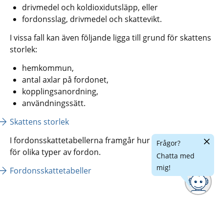
drivmedel och koldioxidutsläpp, eller
fordonsslag, drivmedel och skattevikt.
I vissa fall kan även följande ligga till grund för skattens 
storlek:
hemkommun,
antal axlar på fordonet,
kopplingsanordning,
användningssätt.
Skattens storlek
Dölj
I fordonsskattetabellerna framgår hur stor skatten är 
Frågor?
chatt
för olika typer av fordon.
Chatta med
mig!
Fordonsskattetabeller