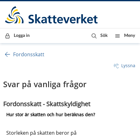
Till innehåll
Till navigationen
Till chattrobot
Logga in
Sök
Meny
Fordonsskatt
Lyssna
Svar på vanliga frågor
Fordonsskatt - Skattskyldighet   
Hur stor är skatten och hur beräknas den?
Storleken på skatten beror på