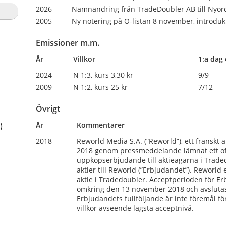
2026
Namnändring från TradeDoubler AB till Nyor
2005
Ny notering på O-listan 8 november, introduk
Emissioner m.m.
År
Villkor
1:a dag 
2024
N 1:3, kurs 3,30 kr
9/9
2009
N 1:2, kurs 25 kr              
7/12
Övrigt
)
År
Kommentarer
2018      
Reworld Media S.A. (“Reworld”), ett franskt 
2018 genom pressmeddelande lämnat ett offe
uppköpserbjudande till aktieägarna i Tradedo
aktier till Reworld (”Erbjudandet”). Reworld 
aktie i Tradedoubler. Acceptperioden för Er
omkring den 13 november 2018 och avsluta
Erbjudandets fullföljande är inte föremål för 
villkor avseende lägsta acceptnivå.