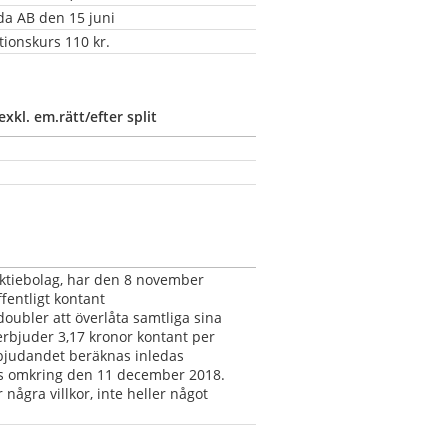
da AB den 15 juni
tionskurs 110 kr.
exkl. em.rätt/efter split
aktiebolag, har den 8 november 
ntligt kontant 
ubler att överlåta samtliga sina 
erbjuder 3,17 kronor kontant per 
bjudandet beräknas inledas 
s omkring den 11 december 2018. 
några villkor, inte heller något 