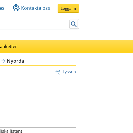
es
Kontakta oss
Logga in
lanketter
Nyorda
Lyssna
ska listan)