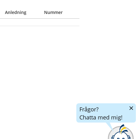
Anledning
Nummer
Dölj
Frågor?
chatt
Chatta med mig!