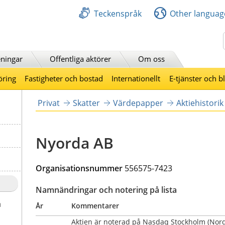
Teckenspråk
Other languag
Sök
ningar
Offentliga aktörer
Om oss
öring
Fastigheter och bostad
Internationellt
E-tjänster och b
Privat
Skatter
Värdepapper
Aktiehistorik
Nyorda AB
Organisationsnummer
556575-7423
Namnändringar och notering på lista
a
År
Kommentarer
Aktien är noterad på Nasdaq Stockholm (Nordi