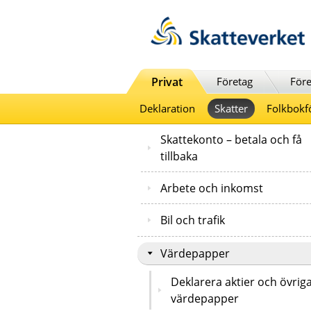
Till innehåll
Till navigationen
Till chattrobot
Privat
Företag
Före
Deklaration
Skatter
Folkbokf
Skattekonto – betala och få
tillbaka
Arbete och inkomst
Bil och trafik
Värdepapper
Deklarera aktier och övrig
värdepapper