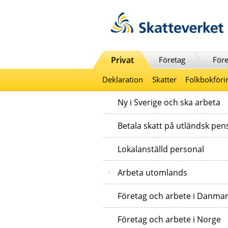
Till innehåll
Till navigationen
Till chattrobot
Privat
Företag
Före
Deklaration
Skatter
Folkbokföri
Ny i Sverige och ska arbeta
Betala skatt på utländsk pen
Lokalanställd personal
Arbeta utomlands
Företag och arbete i Danma
Företag och arbete i Norge