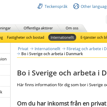
Teckenspråk
Other languag
Sök
ningar
Offentliga aktörer
Om oss
ng
Fastigheter och bostad
Internationellt
E-tjänster och b
Privat
Internationellt
Företag och arbete i
Bo i Sverige och arbeta i Danmark
sion
Bo i Sverige och arbeta i
Här finns information för dig som bor i Sverige 
rk
Om du har inkomst från en privat 