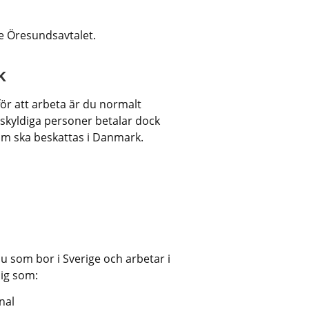
nte Öresundsavtalet.
k
ör att arbeta är du normalt 
skyldiga personer betalar dock 
m ska beskattas i Danmark.
n webbplats.
u som bor i Sverige och arbetar i 
dig som:
nal