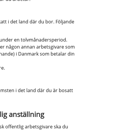
tt i det land där du bor. Följande 
k under en tolvmånadersperiod.
ller någon annan arbetsgivare som 
liknande) i Danmark som betalar din 
re.
sten i det land där du är bosatt 
ig anställning
k offentlig arbetsgivare ska du 