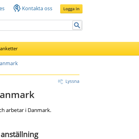
es
Kontakta oss
Logga in
lanketter
 Danmark
Lyssna
 Danmark
och arbetar i Danmark.
anställning