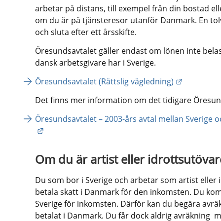
arbetar på distans, till exempel från din bostad elle
om du är på tjänsteresor utanför Danmark. En to
och sluta efter ett årsskifte.
Öresundsavtalet gäller endast om lönen inte belasta
dansk arbetsgivare har i Sverige.
Länk till 
Öresundsavtalet (Rättslig vägledning)
Det finns mer information om det tidigare Öresund
Öresundsavtalet – 2003-års avtal mellan Sverige o
Länk till annan webbplats.
Om du är artist eller idrottsutövar
Du som bor i Sverige och arbetar som artist eller 
betala skatt i Danmark för den inkomsten. Du komm
Sverige för inkomsten. Därför kan du begära avräkn
betalat i Danmark. Du får dock aldrig avräkning  