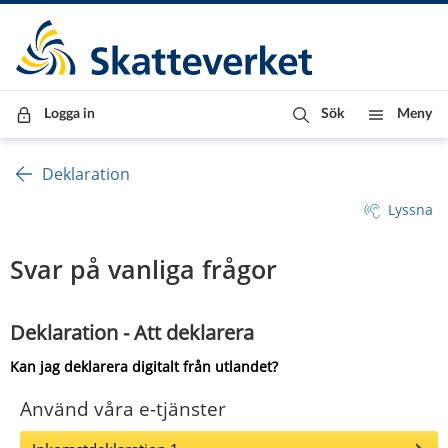
Till innehåll
Till navigationen
Till chattrobot
Logga in
Sök
Meny
Deklaration
Lyssna
Svar på vanliga frågor
Deklaration - Att deklarera
Kan jag deklarera digitalt från utlandet?
Använd våra e-tjänster