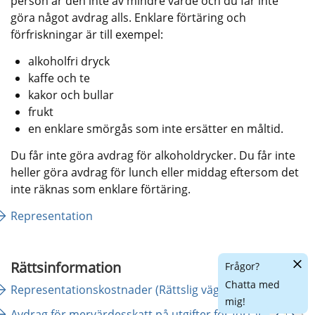
person är den inte av mindre värde och du får inte 
göra något avdrag alls. Enklare förtäring och 
förfriskningar är till exempel:
alkoholfri dryck 
kaffe och te
kakor och bullar
frukt
en enklare smörgås som inte ersätter en måltid.
Du får inte göra avdrag för alkoholdrycker. Du får inte 
heller göra avdrag för lunch eller middag eftersom det 
inte räknas som enklare förtäring.
Representation
Dölj
Rättsinformation
Frågor?
chattr
Chatta med
Länk ti
Representationskostnader (Rättslig vägledning)
mig!
Avdrag för mervärdesskatt på utgifter för förtäring i