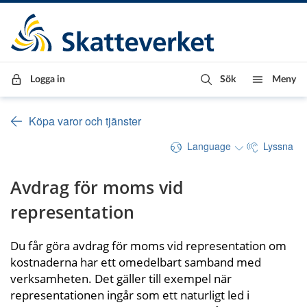
Till innehåll
Till navigationen
Till chattrobot
Logga in
Sök
Meny
Köpa varor och tjänster
Language
Lyssna
Avdrag för moms vid 
representation
Du får göra avdrag för moms vid representation om 
kostnaderna har ett omedelbart samband med 
verksamheten. Det gäller till exempel när 
representationen ingår som ett naturligt led i 