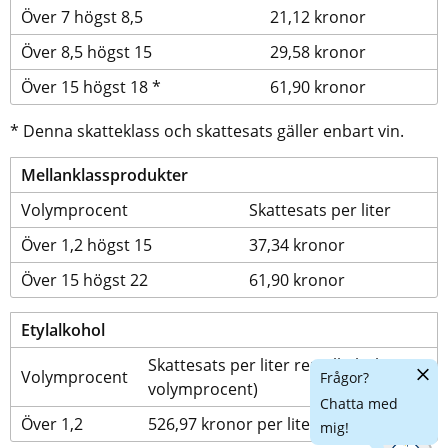
Över 7 högst 8,5
21,12 kronor
Över 8,5 högst 15 
29,58 kronor
Över 15 högst 18 *
61,90 kronor
* Denna skatteklass och skattesats gäller enbart vin.
Mellanklassprodukter
Volymprocent
Skattesats per liter
Över 1,2 högst 15
37,34 kronor
Över 15 högst 22
61,90 kronor
Etylalkohol
Skattesats per liter ren alkohol (100 
Dölj
Volymprocent
Frågor?
volymprocent)
chatt
Chatta med
Över 1,2
526,97 kronor per liter ren alkohol
mig!