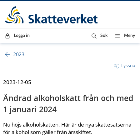
Till innehåll
Till navigationen
Till chattrobot
Logga in
Sök
Meny
2023
Lyssna
2023-12-05
Ändrad alkoholskatt från och med 
1 januari 2024
Nu höjs alkoholskatten. Här är de nya skattesatserna 
för alkohol som gäller från årsskiftet.