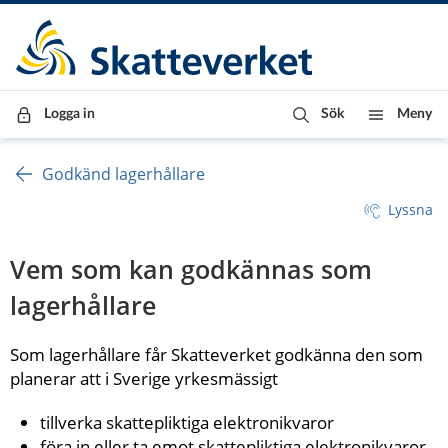
Till innehåll
Till navigationen
Till chattrobot
Logga in
Sök
Meny
Godkänd lagerhållare
Lyssna
Vem som kan godkännas som 
lagerhållare
Som lagerhållare får Skatteverket godkänna den som 
planerar att i Sverige yrkesmässigt
tillverka skattepliktiga elektronikvaror
föra in eller ta emot skattepliktiga elektronikvaror 