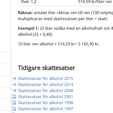
Över 1,2
516,59 kr/liter ren
Räknas:
 antalet liter räknas om till ren (100 voly
multipliceras med skattesatsen per liter = skatt.
Exempel 1:
 25 liter vodka med en alkoholhalt om 4
alkohol (25 × 0,40).
10 liter ren alkohol × 516,59 kr= 5 165,90 kr.
Tidigare skattesatser
Skattesatser för alkohol 2015
Skattesatser för alkohol 2014
Skattesatser för alkohol 2008
pdf, 17 kB.
Skattesatser för alkohol 2001
pdf, 9 kB.
Skattesatser för alkohol 1998
pdf, 10 kB.
Skattesatser för alkohol 1997