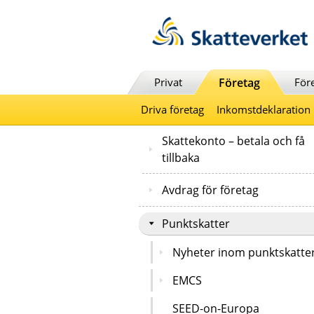
Till innehåll
Till navigationen
Till chattrobot
Privat
Företag
För
Driva företag
Inkomstdeklaration
Skattekonto – betala och få
tillbaka
Avdrag för företag
Punktskatter
Nyheter inom punktskatte
EMCS
SEED-on-Europa