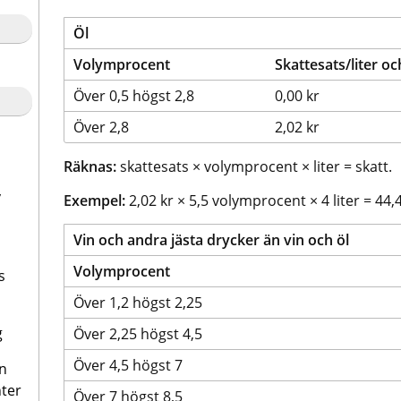
Öl
Volymprocent
Skattesats/liter o
Över 0,5 högst 2,8
0,00 kr
Över 2,8
2,02 kr
Räknas:
 skattesats × volymprocent × liter = skatt.
v
Exempel:
 2,02 kr × 5,5 volymprocent × 4 liter = 44,4
Vin och andra jästa drycker än vin och öl
Volymprocent
s
Över 1,2 högst 2,25
g
Över 2,25 högst 4,5
Över 4,5 högst 7
ån
ter
Över 7 högst 8,5