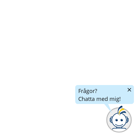
Dölj
Frågor?
chatt
Chatta med mig!