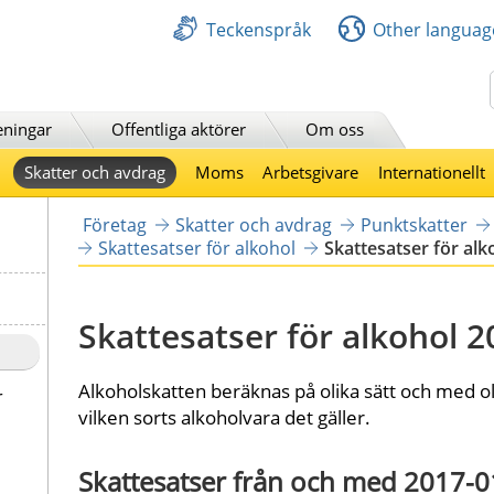
Teckenspråk
Other languag
Sök
eningar
Offentliga aktörer
Om oss
Skatter och avdrag
Moms
Arbetsgivare
Internationellt
Företag
Skatter och avdrag
Punktskatter
Skattesatser för alkohol
Skattesatser för al
Skattesatser för alkohol 
Alkoholskatten beräknas på olika sätt och med ol
r
vilken sorts alkoholvara det gäller.
Skattesatser från och med 2017-0