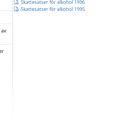
pdf, 9 kB.
Skattesatser för alkohol 1996
pdf, 9 kB.
Skattesatser för alkohol 1995
 av
er