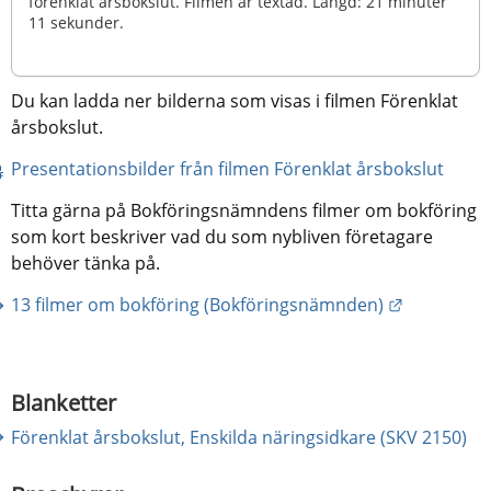
förenklat årsbokslut. Filmen är textad. Längd: 21 minuter
11 sekunder.
Du kan ladda ner bilderna som visas i filmen Förenklat 
årsbokslut.
pdf, 
Presentationsbilder från filmen Förenklat årsbokslut
Titta gärna på Bokföringsnämndens filmer om bokföring 
som kort beskriver vad du som nybliven företagare 
behöver tänka på.
Länk till 
13 filmer om bokföring (Bokföringsnämnden)
Blanketter
Förenklat årsbokslut, Enskilda näringsidkare (SKV 2150)