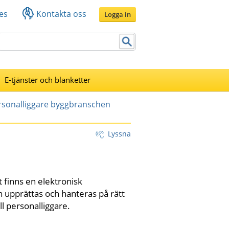
es
Kontakta oss
Logga in
E-tjänster och blanketter
rsonalliggare byggbranschen
Lyssna
 finns en elektronisk 
 upprättas och hanteras på rätt 
l personalliggare. 