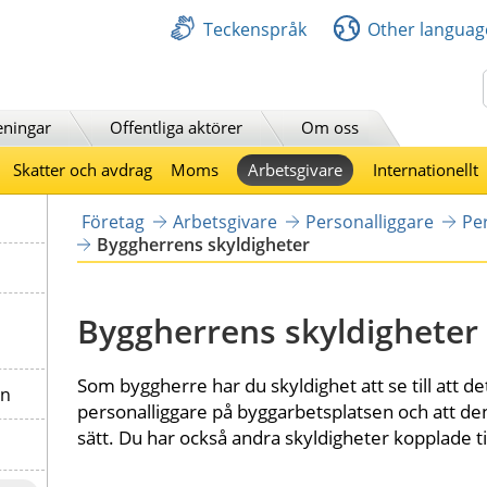
Teckenspråk
Other languag
Sök
eningar
Offentliga aktörer
Om oss
Skatter och avdrag
Moms
Arbetsgivare
Internationellt
Företag
Arbetsgivare
Personalliggare
Pe
Byggherrens skyldigheter
Byggherrens skyldigheter
Som byggherre har du skyldighet att se till att det
on
personalliggare på byggarbetsplatsen och att den
sätt. Du har också andra skyldigheter kopplade til