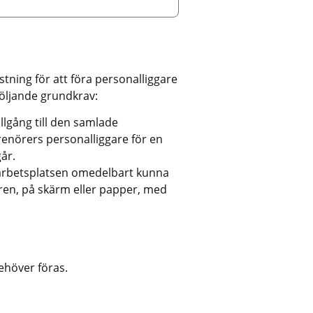
stning för att föra personalliggare 
följande grundkrav:
lgång till den samlade 
renörers personalliggare för en 
år.
garbetsplatsen omedelbart kunna 
ren, på skärm eller papper, med 
behöver föras.