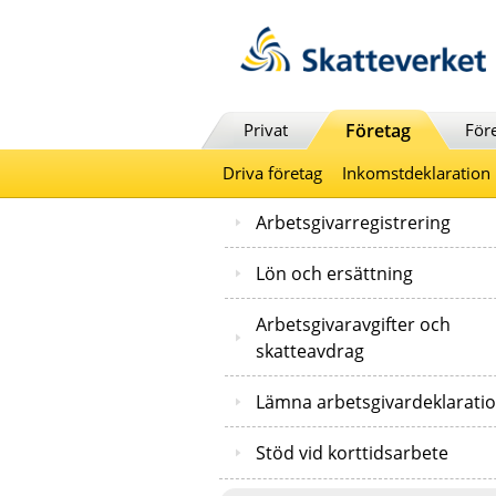
Till innehåll
Till navigationen
Till chattrobot
Privat
Företag
För
Driva företag
Inkomstdeklaration
Arbetsgivarregistrering
Lön och ersättning
Arbetsgivaravgifter och
skatteavdrag
Lämna arbetsgivardeklarati
Stöd vid korttidsarbete