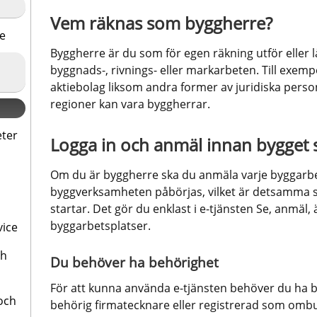
Vem räknas som byggherre?
re
Byggherre är du som för egen räkning utför eller lå
byggnads-, rivnings- eller markarbeten. Till exemp
aktiebolag liksom andra former av juridiska perso
regioner kan vara byggherrar.
eter
Logga in och anmäl innan bygget s
Om du är byggherre ska du anmäla varje byggarbets
byggverksamheten påbörjas, vilket är detsamma s
startar. Det gör du enklast i e-tjänsten Se, anmäl,
byggarbetsplatser.
vice
ch
Du behöver ha behörighet
För att kunna använda e-tjänsten behöver du ha b
och
behörig firmatecknare eller registrerad som ombu