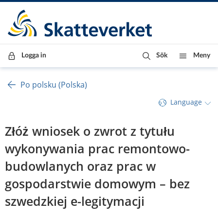
Till innehåll
Till navigationen
Till chattrobot
Logga in
Sök
Meny
Po polsku (Polska)
Language
Złóż wniosek o zwrot z tytułu 
wykonywania prac remontowo-
budowlanych oraz prac w 
gospodarstwie domowym – bez 
szwedzkiej e-legitymacji