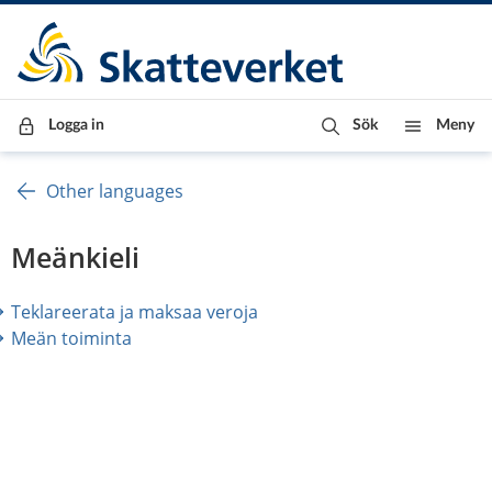
Till innehåll
Till navigationen
Till chattrobot
Logga in
Sök
Meny
Other languages
Meänkieli
Teklareerata ja maksaa veroja
Meän toiminta