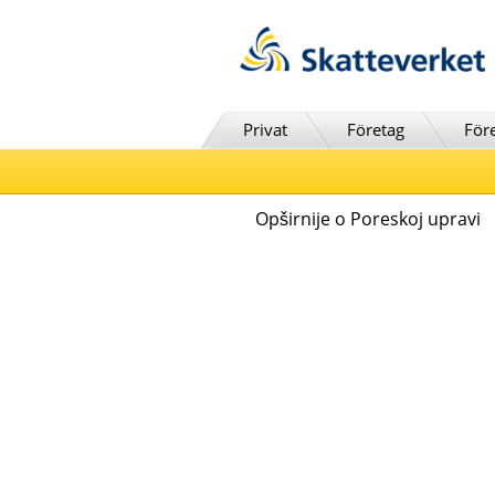
Till innehåll
Till navigationen
Till chattrobot
Privat
Företag
För
Opširnije o Poreskoj upravi