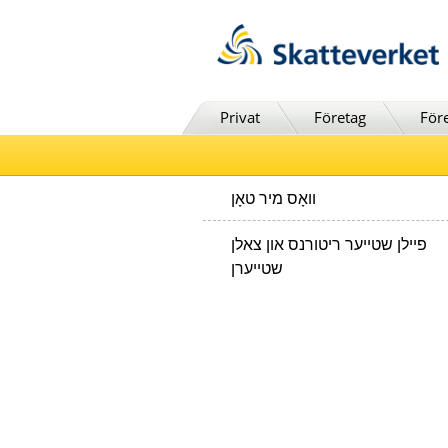
Till innehåll
Till navigationen
Till chattrobot
Privat
Företag
För
וואָס מיר טאָן
פיילן שטייער ריטורנס און צאלן
שטייערן