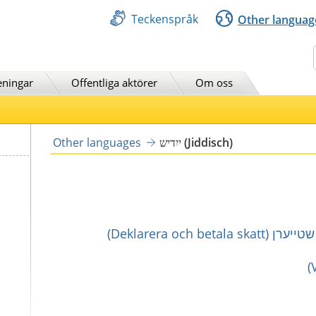
Teckenspråk
Other languag
Sök
eningar
Offentliga aktörer
Om oss
ייִדיש (Jiddisch)
Other languages
Deklarera och )