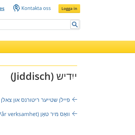
Kontakta oss
es
Logga in
ייִדיש (Jiddisch)
פיילן שטייער ריטורנס און צאלן שטייערן (betala skatt
וואָס מיר טאָן (Vår verksamhet)