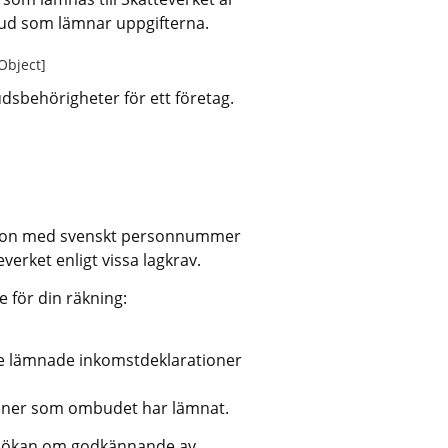
bud som lämnar uppgifterna.
 Object]
udsbehörigheter för ett företag.
son med svenskt personnummer 
erket enligt vissa lagkrav.
 för din räkning:
are lämnade inkomstdeklarationer
ioner som ombudet har lämnat.
sökan om godkännande av 