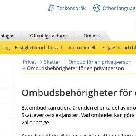
Teckenspråk
Other languag
Sök
ningar
Offentliga aktörer
Om oss
öring
Fastigheter och bostad
Internationellt
E-tjänster och b
Privat
Skatter
Ombud för en privatperson
Ombudsbehörigheter för en privatperson
Ombudsbehörigheter för 
Ett ombud kan utföra ärenden eller ta del av infor
Skatteverkets e-tjänster. Vad ombudet kan göra 
väljer att ge.
Kom ihåg att du alltid ansvarar för att uppgifterna