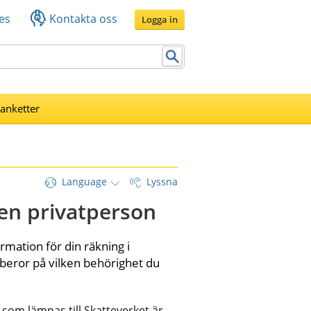
es
Kontakta oss
Logga in
lanketter
Language
Lyssna
en privatperson
mation för din räkning i 
beror på vilken behörighet du 
 som lämnas till Skatteverket är 