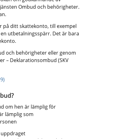
jänsten Ombud och behörigheter. 
an.
på ditt skattekonto, till exempel 
en utbetalningsspärr. Det är bara 
ekonto.
d och behörigheter eller genom 
ster – Deklarationsombud (SKV 
9)
mbud?
 om hen är lämplig för 
r lämplig som 
ersonen
r uppdraget