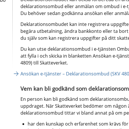
deklarationsombud eller anmälan om ombud i e-t
Du behöver sedan godkänna ansökan eller anmäl
Deklarationsombudet kan inte registrera uppgifter 
begära utbetalning, ändra bankkonto eller ta bort 
du själv som kan registrera uppgifter på ditt skatt
Du kan utse deklarationsombud i e-tjänsten Ombu
att fylla i och skicka in blanketten Ansökan e-tjän
4809) till Skatteverket.
Ansökan e-tjänster – Deklarationsombud (SKV 480
Vem kan bli godkänd som deklarationso
En person kan bli godkänd som deklarationsombud
uppdraget. När Skatteverket bedömer om någon ä
deklarationsombud tittar vi bland annat på om p
har den kunskap och erfarenhet som krävs fö