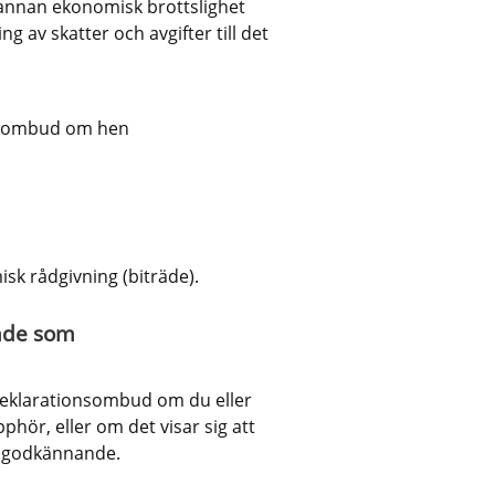
 annan ekonomisk brottslighet
g av skatter och avgifter till det 
nsombud om hen
sk rådgivning (biträde).
nde som 
eklarationsombud om du eller 
r, eller om det visar sig att 
t godkännande.