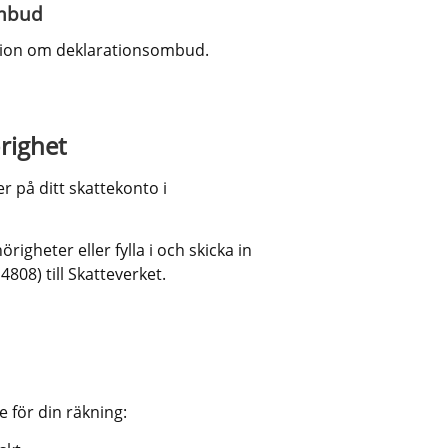
ombud
mation om deklarationsombud.
ll annan webbplats.
righet
 på ditt skattekonto i 
heter eller fylla i och skicka in 
808) till Skatteverket.
 för din räkning: