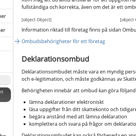
fullständiga och korrekta, även om det är ett om
ner
[object Object]
[object
Information riktad till företag finns på sidan Omb
ner
Ombudsbehörigheter för ett företag
Deklarationsombud
Deklarationsombudet måste vara en myndig per
och e-legitimation, och måste godkännas av Skattev
Behörigheten innebär att ombud kan göra följande
en
lämna deklarationer elektroniskt
läsa uppgifter från ditt skattekonto och tidig
begära anstånd med att lämna deklaration
komplettera och svara på frågor om deklarat
Deklarationsombudet kan också förbereda en an
sbo