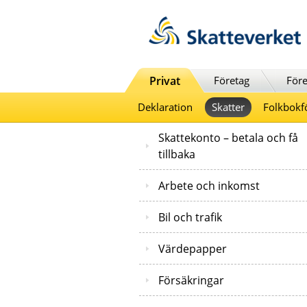
Till innehåll
Till navigationen
Till chattrobot
Privat
Företag
Före
Deklaration
Skatter
Folkbokf
Skattekonto – betala och få
tillbaka
Arbete och inkomst
Bil och trafik
Värdepapper
Försäkringar