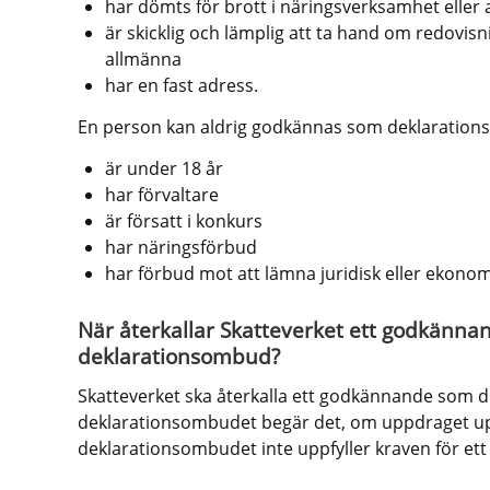
har dömts för brott i näringsverksamhet eller
är skicklig och lämplig att ta hand om redovisnin
allmänna
har en fast adress.
En person kan aldrig godkännas som deklaratio
är under 18 år
har förvaltare
är försatt i konkurs
har näringsförbud
har förbud mot att lämna juridisk eller ekonomi
När återkallar Skatteverket ett godkänna
deklarationsombud?
Skatteverket ska återkalla ett godkännande som d
deklarationsombudet begär det, om uppdraget upphö
deklarationsombudet inte uppfyller kraven för et