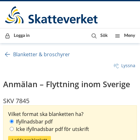
Till innehåll
Till navigationen
Till chattrobot
Logga in
Sök
Meny
Blanketter & broschyrer
Lyssna
Anmälan – Flyttning inom Sverige
SKV 7845
Vilket format ska blanketten ha?
Ifyllnadsbar pdf
Icke ifyllnadsbar pdf för utskrift
Ladda ner blankett