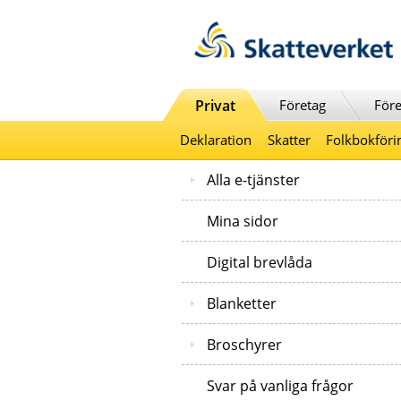
Till innehåll
Till navigationen
Till chattrobot
Privat
Företag
Före
Deklaration
Skatter
Folkbokföri
Alla e-tjänster
Mina sidor
Digital brevlåda
Blanketter
Broschyrer
Svar på vanliga frågor