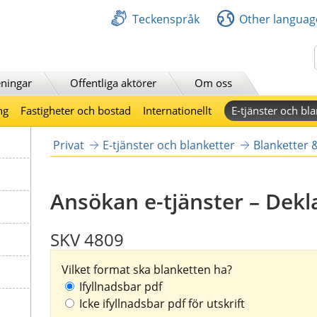
Teckenspråk
Other languag
Sök
ningar
Offentliga aktörer
Om oss
ng
Fastigheter och bostad
Internationellt
E-tjänster och bla
Privat
E-tjänster och blanketter
Blanketter 
Ansökan e-tjänster – Dek
SKV 4809
Vilket format ska blanketten ha?
Ifyllnadsbar pdf
Icke ifyllnadsbar pdf för utskrift