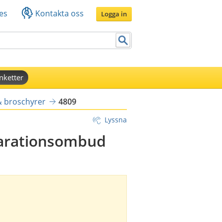
es
Kontakta oss
Logga in
nketter
& broschyrer
4809
Lyssna
larationsombud