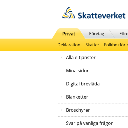
Till innehåll
Till navigationen
Till chattrobot
Privat
Företag
Före
Deklaration
Skatter
Folkbokföri
Alla e-tjänster
Mina sidor
Digital brevlåda
Blanketter
Broschyrer
Svar på vanliga frågor