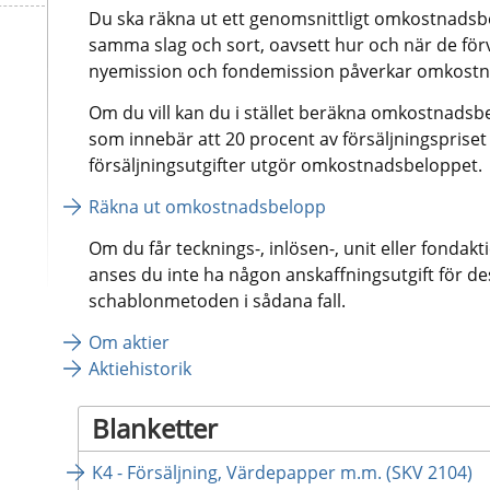
Du ska räkna ut ett genomsnittligt omkostnadsbel
samma slag och sort, oavsett hur och när de förvä
nyemission och fondemission påverkar omkostn
Om du vill kan du i stället beräkna omkostnadsb
som innebär att 20 procent av försäljningspriset 
försäljningsutgifter utgör omkostnadsbeloppet.
Räkna ut omkostnadsbelopp
Om du får tecknings-, inlösen-, unit eller fondak
anses du inte ha någon anskaffningsutgift för des
schablonmetoden i sådana fall.
Om aktier
Aktiehistorik
Blanketter
K4 - Försäljning, Värdepapper m.m. (SKV 2104)