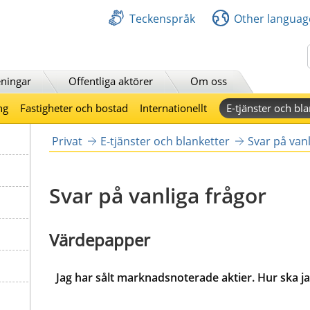
Teckenspråk
Other languag
Sök
ningar
Offentliga aktörer
Om oss
ng
Fastigheter och bostad
Internationellt
E-tjänster och bla
Privat
E-tjänster och blanketter
Svar på vanl
Svar på vanliga frågor
Värdepapper   
Jag har sålt marknadsnoterade aktier. Hur ska 