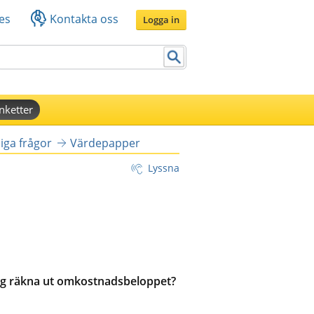
es
Kontakta oss
Logga in
nketter
iga frågor
Värdepapper
Lyssna
jag räkna ut omkostnadsbeloppet?