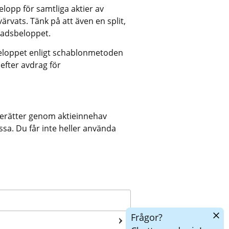
opp för samtliga aktier av 
rvats. Tänk på att även en split, 
adsbeloppet.
eloppet enligt schablonmetoden 
efter avdrag för 
tierätter genom aktieinnehav 
sa. Du får inte heller använda 
Dölj
Frågor?
chatt