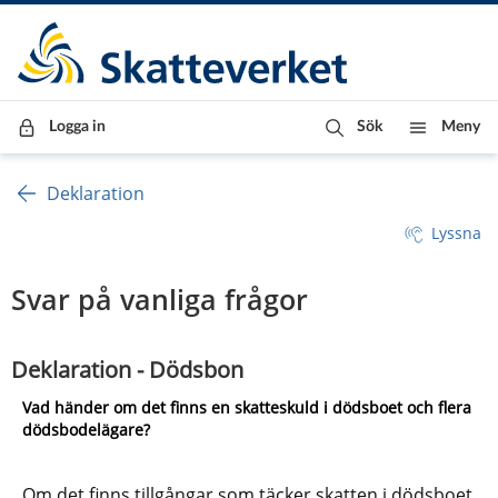
Till innehåll
Till navigationen
Till chattrobot
Logga in
Sök
Meny
Deklaration
Lyssna
Svar på vanliga frågor
Deklaration - Dödsbon
Vad händer om det finns en skatteskuld i dödsboet och flera 
dödsbodelägare?
Om det finns tillgångar som täcker skatten i dödsboet 