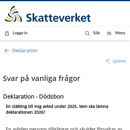
Till innehåll
Till navigationen
Till chattrobot
Logga in
Sök
Meny
Deklaration
Lyssna
Svar på vanliga frågor
Deklaration - Dödsbon
En släkting till mig avled under 2025. Vem ska lämna 
deklarationen 2026?
En avliden persons tillgångar och skulder förvaltas av 