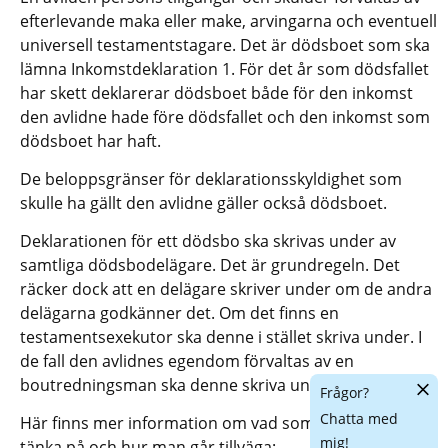
efterlevande maka eller make, arvingarna och eventuell 
universell testamentstagare. Det är dödsboet som ska 
lämna Inkomstdeklaration 1. För det år som dödsfallet 
har skett deklarerar dödsboet både för den inkomst 
den avlidne hade före dödsfallet och den inkomst som 
dödsboet har haft.
De beloppsgränser för deklarationsskyldighet som 
skulle ha gällt den avlidne gäller också dödsboet.
Deklarationen för ett dödsbo ska skrivas under av 
samtliga dödsbodelägare. Det är grundregeln. Det 
räcker dock att en delägare skriver under om de andra 
delägarna godkänner det. Om det finns en 
testamentsexekutor ska denne i stället skriva under. I 
de fall den avlidnes egendom förvaltas av en 
boutredningsman ska denne skriva under.
Dölj
Frågor?
chatt
Chatta med
Här finns mer information om vad som är viktigt att 
mig!
tänka på och hur man går tillväga: