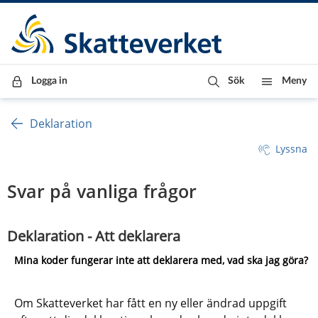
Till innehåll
Till navigationen
Till chattrobot
Logga in
Sök
Meny
Deklaration
Lyssna
Svar på vanliga frågor
Deklaration - Att deklarera
Mina koder fungerar inte att deklarera med, vad ska jag göra?
Om Skatteverket har fått en ny eller ändrad uppgift 