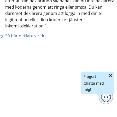
efter att din deklaration skapades kan du inte deklarera 
med koderna genom att ringa eller sms:a. Du kan 
däremot deklarera genom att logga in med din e-
legitimation eller dina koder i e-tjänsten 
Inkomstdeklaration 1.
Så här deklarerar du
Dölj
Frågor?
chatt
Chatta med
mig!