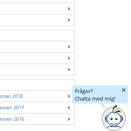
Dölj
Frågor?
chatt
ionen 2018
Chatta med mig!
tionen 2017
tionen 2016