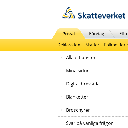
Till innehåll
Till navigationen
Till chattrobot
Privat
Företag
Före
Deklaration
Skatter
Folkbokföri
Alla e-tjänster
Mina sidor
Digital brevlåda
Blanketter
Broschyrer
Svar på vanliga frågor