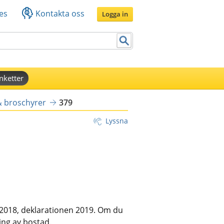
es
Kontakta oss
Logga in
nketter
& broschyrer
379
Lyssna
2018, deklarationen 2019. Om du 
ing av bostad.