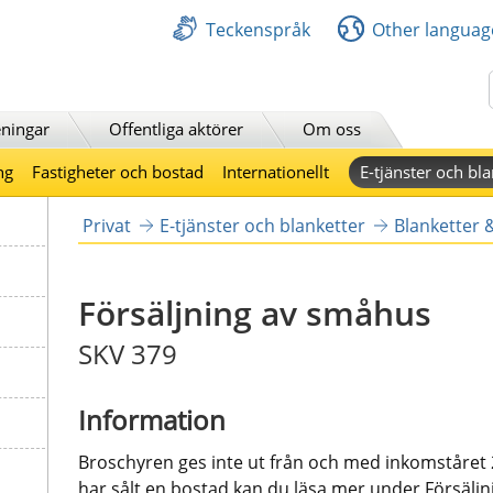
Teckenspråk
Other languag
Sök
ningar
Offentliga aktörer
Om oss
ng
Fastigheter och bostad
Internationellt
E-tjänster och bla
Privat
E-tjänster och blanketter
Blanketter 
Försäljning av småhus
SKV 379
Information
Broschyren ges inte ut från och med inkomståret 
har sålt en bostad kan du läsa mer under Försäljn