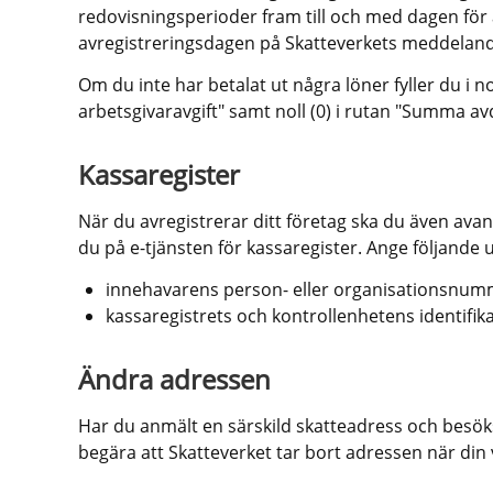
redovisningsperioder fram till och med dagen för a
avregistreringsdagen på Skatteverkets meddeland
Om du inte har betalat ut några löner fyller du i no
arbetsgivaravgift" samt noll (0) i rutan "Summa av
Kassaregister
När du avregistrerar ditt företag ska du även avanm
du på e-tjänsten för kassaregister. Ange följande u
innehavarens person- eller organisationsnum
kassaregistrets och kontrollenhetens identifi
Ändra adressen
Har du anmält en särskild skatteadress och besöksa
begära att Skatteverket tar bort adressen när di