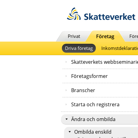
Till innehåll
Till navigationen
Till chattrobot
Privat
Företag
För
Driva företag
Inkomstdeklarati
Skatteverkets webbseminari
Företagsformer
Branscher
Starta och registrera
Ändra och ombilda
Ombilda enskild