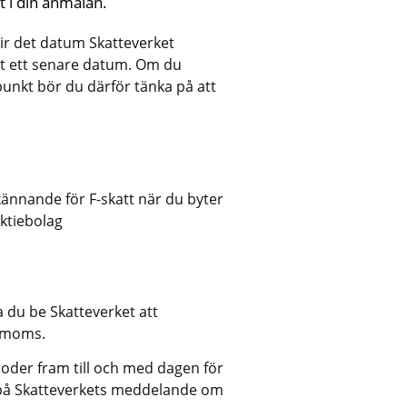
 i din anmälan.
ir det datum Skatteverket 
it ett senare datum. Om du 
dpunkt bör du därför tänka på att 
kännande för F-skatt när du byter 
aktiebolag
du be Skatteverket att 
n moms.
der fram till och med dagen för 
 på Skatteverkets meddelande om 