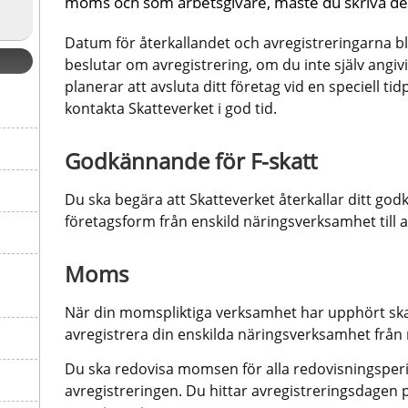
moms och som arbetsgivare, måste du skriva det
Datum för återkallandet och avregistreringarna bl
beslutar om avregistrering, om du inte själv angiv
planerar att avsluta ditt företag vid en speciell ti
kontakta Skatteverket i god tid.
Godkännande för F-skatt
Du ska begära att Skatteverket återkallar ditt god
företagsform från enskild näringsverksamhet till 
Moms
När din momspliktiga verksamhet har upphört ska 
avregistrera din enskilda näringsverksamhet frå
Du ska redovisa momsen för alla redovisningsperio
avregistreringen. Du hittar avregistreringsdagen