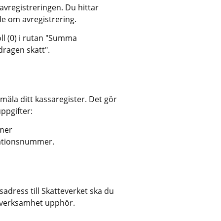
vregistreringen. Du hittar 
e om avregistrering.
ll (0) i rutan "Summa 
dragen skatt".
äla ditt kassaregister. Det gör 
ppgifter:
mer
kationsnummer.
dress till Skatteverket ska du 
n verksamhet upphör.