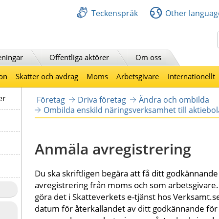
Teckenspråk
Other languag
Sök
eningar
Offentliga aktörer
Om oss
on
Skatter och avdrag
Moms
Arbetsgivare
Internationellt
er
Företag
Driva företag
Ändra och ombilda
Ombilda enskild näringsverksamhet till aktiebo
Anmäla avregistrering
Du ska skriftligen begära att få ditt godkännande 
avregistrering från moms och som arbetsgivare. 
göra det i Skatteverkets e-tjänst hos Verksamt.
datum för återkallandet av ditt godkännande för F