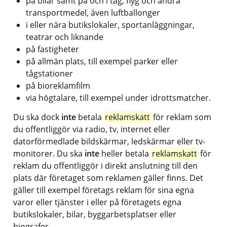
på bilar samt på och i tåg, flyg och andra 
transportmedel, även luftballonger
i eller nära butikslokaler, sportanläggningar, 
teatrar och liknande
på fastigheter
på allmän plats, till exempel parker eller 
tågstationer
på bioreklamfilm
via högtalare, till exempel under idrottsmatcher.
Du ska dock 
inte
 betala 
reklamskatt
 för reklam som 
du offentliggör via radio, tv, internet eller 
datorförmedlade bildskärmar, ledskärmar eller tv-
monitorer. Du ska 
inte
 heller betala 
reklamskatt
 för 
reklam du offentliggör i direkt anslutning till den 
plats där företaget som reklamen gäller finns. Det 
gäller till exempel företags reklam för sina egna 
varor eller tjänster i eller på företagets egna 
butikslokaler, bilar, byggarbetsplatser eller 
biografer.