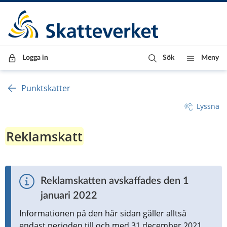
Till innehåll
Till navigationen
Till chattrobot
Logga in
Sök
Meny
Punktskatter
Lyssna
Reklamskatt
Reklamskatten avskaffades den 1 
januari 2022
Informationen på den här sidan gäller alltså 
endast perioden till och med 31 december 2021.