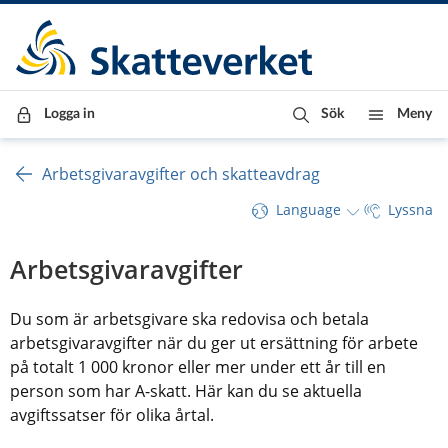
Till innehåll
Till navigationen
Till chattrobot
Logga in
Sök
Meny
Arbetsgivaravgifter och skatteavdrag
Language
Lyssna
Arbetsgivaravgifter
Du som är arbetsgivare ska redovisa och betala 
arbetsgivaravgifter när du ger ut ersättning för arbete 
på totalt 1 000 kronor eller mer under ett år till en 
person som har A-skatt. Här kan du se aktuella 
avgiftssatser för olika årtal.