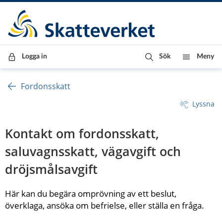
Till innehåll
Till navigationen
Till chattrobot
Logga in
Sök
Meny
Fordonsskatt
Lyssna
Kontakt om fordonsskatt, 
saluvagnsskatt, vägavgift och 
dröjsmålsavgift
Här kan du begära omprövning av ett beslut, 
överklaga, ansöka om befrielse, eller ställa en fråga.