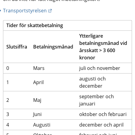
Länk till annan webbplats.
Transportstyrelsen
Tider för skattebetalning
Ytterligare 
betalningsmånad vid 
Slutsiffra
Betalningsmånad
årsskatt > 3 600 
kronor
0
Mars
juli och november
augusti och 
1
April
december
september och 
2
Maj
januari
3
Juni
oktober och februari
4
Augusti
december och april