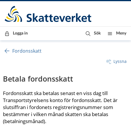
Till innehåll
Till navigationen
Till chattrobot
Logga in
Sök
Meny
Fordonsskatt
Lyssna
Betala fordonsskatt
Fordonsskatt ska betalas senast en viss dag till 
Transportstyrelsens konto för fordonsskatt. Det är 
slutsiffran i fordonets registreringsnummer som 
bestämmer i vilken månad skatten ska betalas 
(betalningsmånad).