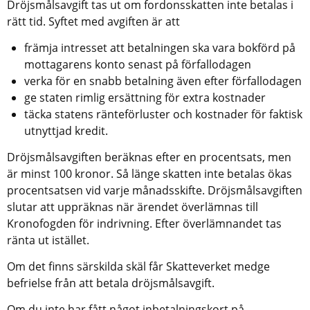
Dröjsmålsavgift tas ut om fordonsskatten inte betalas i 
rätt tid. Syftet med avgiften är att
främja intresset att betalningen ska vara bokförd på 
mottagarens konto senast på förfallodagen      
verka för en snabb betalning även efter förfallodagen
ge staten rimlig ersättning för extra kostnader
täcka statens ränteförluster och kostnader för faktisk 
utnyttjad kredit.
Dröjsmålsavgiften beräknas efter en procentsats, men 
är minst 100 kronor. Så länge skatten inte betalas ökas 
procentsatsen vid varje månadsskifte. Dröjsmålsavgiften 
slutar att uppräknas när ärendet överlämnas till 
Kronofogden för indrivning. Efter överlämnandet tas 
ränta ut istället.
Om det finns särskilda skäl får Skatteverket medge 
befrielse från att betala dröjsmålsavgift.
Om du inte har fått något inbetalningskort på 