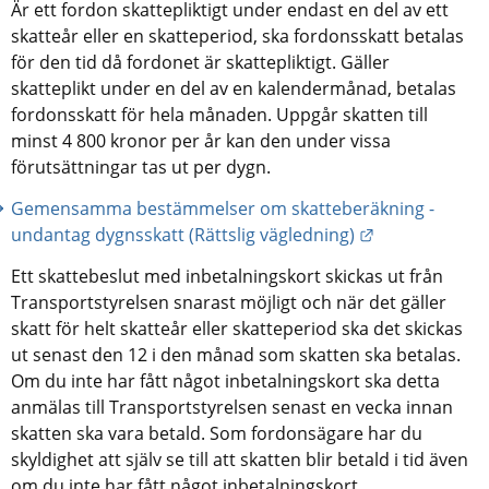
Är ett fordon skattepliktigt under endast en del av ett 
skatteår eller en skatteperiod, ska fordonsskatt betalas 
för den tid då fordonet är skattepliktigt. Gäller 
skatteplikt under en del av en kalendermånad, betalas 
fordonsskatt för hela månaden. Uppgår skatten till 
minst 4 800 kronor per år kan den under vissa 
förutsättningar tas ut per dygn.
Gemensamma bestämmelser om skatteberäkning - 
Länk till anna
undantag dygnsskatt (Rättslig vägledning)
Ett skattebeslut med inbetalningskort skickas ut från 
Transportstyrelsen snarast möjligt och när det gäller 
skatt för helt skatteår eller skatteperiod ska det skickas 
ut senast den 12 i den månad som skatten ska betalas. 
Om du inte har fått något inbetalningskort ska detta 
anmälas till Transportstyrelsen senast en vecka innan 
skatten ska vara betald. Som fordonsägare har du 
skyldighet att själv se till att skatten blir betald i tid även 
om du inte har fått något inbetalningskort.