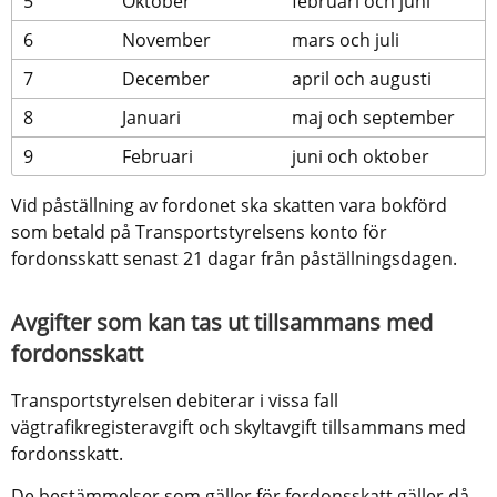
5
Oktober
februari och juni
6
November
mars och juli
7
December
april och augusti
8
Januari
maj och september
9
Februari
juni och oktober
Vid påställning av fordonet ska skatten vara bokförd 
som betald på Transportstyrelsens konto för 
fordonsskatt senast 21 dagar från påställningsdagen.
Avgifter som kan tas ut tillsammans med 
fordonsskatt
Transportstyrelsen debiterar i vissa fall 
vägtrafikregisteravgift och skyltavgift tillsammans med 
fordonsskatt.
De bestämmelser som gäller för fordonsskatt gäller då 