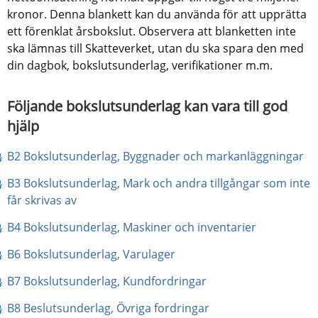
kronor. Denna blankett kan du använda för att upprätta 
ett förenklat årsbokslut. Observera att blanketten inte 
ska lämnas till Skatteverket, utan du ska spara den med 
din dagbok, bokslutsunderlag, verifikationer m.m.
Följande bokslutsunderlag kan vara till god 
hjälp
pdf
B2 Bokslutsunderlag, Byggnader och markanläggningar
B3 Bokslutsunderlag, Mark och andra tillgångar som inte 
pdf, 11 kB.
får skrivas av
pdf, 53 kB.
B4 Bokslutsunderlag, Maskiner och inventarier
pdf, 52 kB.
B6 Bokslutsunderlag, Varulager
pdf, 16 kB.
B7 Bokslutsunderlag, Kundfordringar
pdf, 18 kB.
B8 Beslutsunderlag, Övriga fordringar