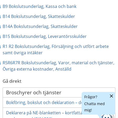
pdf, 24 kB.
B9 Bokslutsunderlag, Kassa och bank
pdf, 18 kB.
B14 Bokslutsunderlag, Skatteskulder
pdf, 18 kB.
B14A Bokslutsunderlag, Skatteskulder
pdf, 17 kB.
B15 Bokslutsunderlag, Leverantörsskulder
R1 R2 Bokslutsunderlag, Försäljning och utfört arbete 
pdf, 27 kB.
samt övriga intäkter 
R5R6R7R Bokslutsunderlag, Varor, material och tjänster, 
pdf, 17 kB.
Övriga externa kostnader, Anställd 
Gå direkt
Broschyrer och tjänster
Dölj
Frågor?
chatt
Bokföring, bokslut och deklaration – del 1 (SKV 282)
Chatta med
mig!
Deklarera på NE-blanketten – kortfattad information