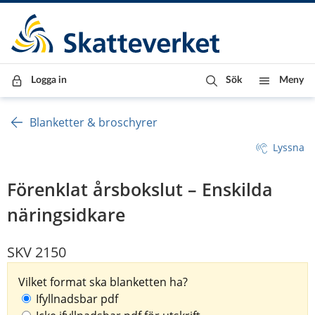
Till innehåll
Till navigationen
Till chattrobot
Logga in
Sök
Meny
Blanketter & broschyrer
Lyssna
Förenklat årsbokslut – Enskilda
näringsidkare
SKV 2150
Vilket format ska blanketten ha?
Ifyllnadsbar pdf