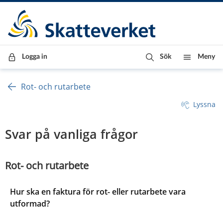
Till innehåll
Till navigationen
Till chattrobot
Logga in
Sök
Meny
Rot- och rutarbete
Lyssna
Svar på vanliga frågor
Rot- och rutarbete
Hur ska en faktura för rot- eller rutarbete vara
utformad?