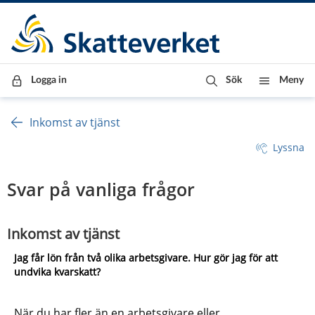
Till innehåll
Till navigationen
Till chattrobot
Logga in
Sök
Meny
Inkomst av tjänst
Lyssna
Svar på vanliga frågor
Inkomst av tjänst
Jag får lön från två olika arbetsgivare. Hur gör jag för att 
undvika kvarskatt?
När du har fler än en arbetsgivare eller 