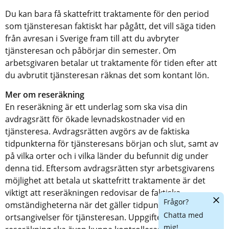
Du kan bara få skattefritt traktamente för den period 
som tjänsteresan faktiskt har pågått, det vill säga tiden 
från avresan i Sverige fram till att du avbryter 
tjänsteresan och påbörjar din semester. Om 
arbetsgivaren betalar ut traktamente för tiden efter att 
du avbrutit tjänsteresan räknas det som kontant lön.
Mer om reseräkning 
En reseräkning är ett underlag som ska visa din 
avdragsrätt för ökade levnadskostnader vid en 
tjänsteresa. Avdragsrätten avgörs av de faktiska 
tidpunkterna för tjänsteresans början och slut, samt av 
på vilka orter och i vilka länder du befunnit dig under 
denna tid. Eftersom avdragsrätten styr arbetsgivarens 
möjlighet att betala ut skattefritt traktamente är det 
viktigt att reseräkningen redovisar de faktiska 
Dölj
Frågor?
omständigheterna när det gäller tidpunkter och 
chatt
Chatta med
ortsangivelser för tjänsteresan. Uppgifterna i en 
mig!