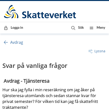
Till innehåll
Till navigationen
Till chattrobot
Logga in
Sök
Meny
Avdrag
Lyssna
Svar på vanliga frågor
 Avdrag - Tjänsteresa
Hur ska jag fylla i min reseräkning om jag åker på 
tjänsteresa utomlands och sedan stannar kvar för 
privat semester? För vilken tid kan jag få skattefritt 
traktamente?