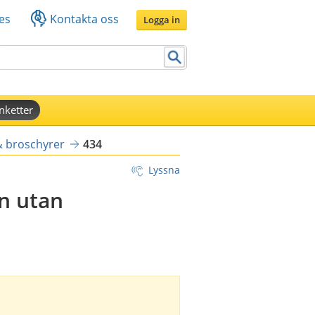
es
Kontakta oss
Logga in
nketter
& broschyrer
434
Lyssna
ön utan