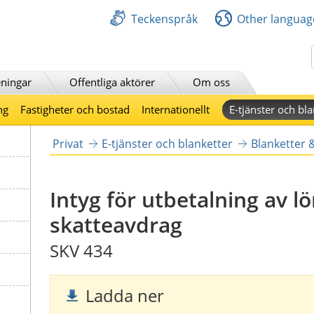
Teckenspråk
Other languag
Sök
ningar
Offentliga aktörer
Om oss
ng
Fastigheter och bostad
Internationellt
E-tjänster och bla
Privat
E-tjänster och blanketter
Blanketter 
Intyg för utbetalning av l
skatteavdrag
SKV 434
Ladda ner