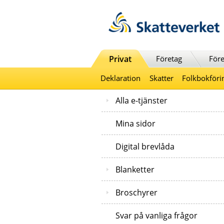
Till innehåll
Till navigationen
Till chattrobot
Privat
Företag
Före
Deklaration
Skatter
Folkbokföri
Alla e-tjänster
Mina sidor
Digital brevlåda
Blanketter
Broschyrer
Svar på vanliga frågor