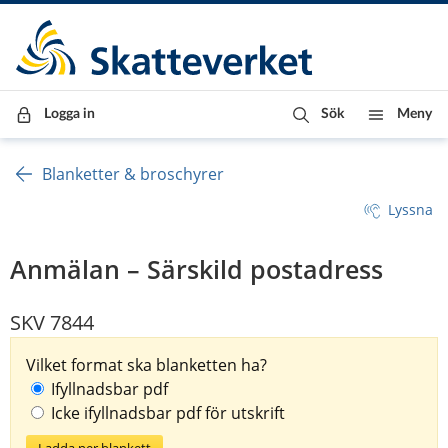
Till innehåll
Till navigationen
Till chattrobot
Logga in
Sök
Meny
Blanketter & broschyrer
Lyssna
Anmälan – Särskild postadress
SKV 7844
Vilket format ska blanketten ha?
Ifyllnadsbar pdf
Icke ifyllnadsbar pdf för utskrift
Ladda ner blankett