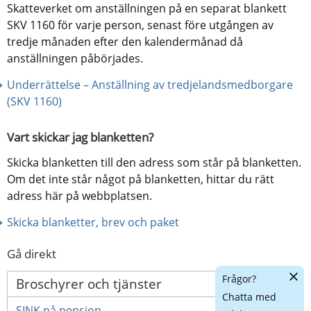
Skatteverket om anställningen på en separat blankett 
SKV 1160 för varje person, senast före utgången av 
tredje månaden efter den kalendermånad då 
anställningen påbörjades.
Underrättelse – Anställning av tredjelandsmedborgare 
(SKV 1160)
Vart skickar jag blanketten?
Skicka blanketten till den adress som står på blanketten. 
Om det inte står något på blanketten, hittar du rätt 
adress här på webbplatsen.
Skicka blanketter, brev och paket
Gå direkt
Dölj
Frågor?
Broschyrer och tjänster
chatt
Chatta med
SINK på pension