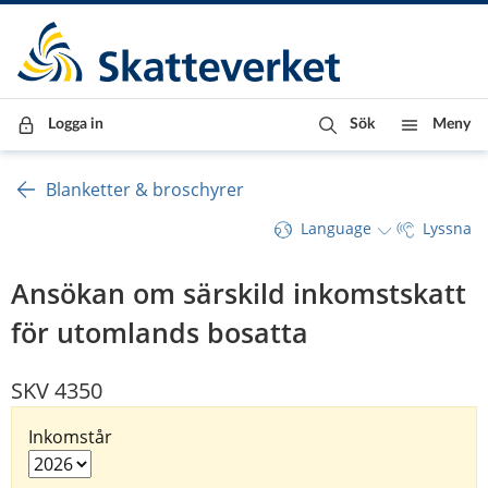
Till innehåll
Till navigationen
Till chattrobot
Logga in
Sök
Meny
Blanketter & broschyrer
Language
Lyssna
Ansökan om särskild inkomstskatt
för utomlands bosatta
SKV 4350
Inkomstår