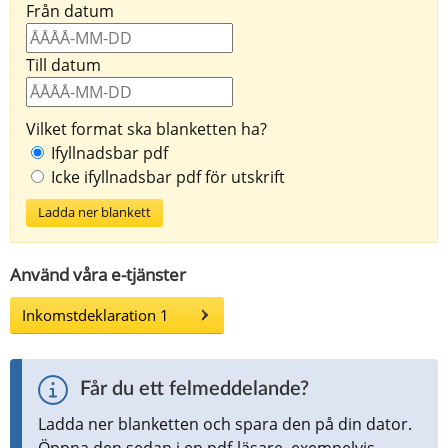
Från datum
Till datum
Vilket format ska blanketten ha?
Ifyllnadsbar pdf
Icke ifyllnadsbar pdf för utskrift
Ladda ner blankett
Använd våra e-tjänster
Inkomstdeklaration 1
Får du ett felmeddelande?
Ladda ner blanketten och spara den på din dator. 
Öppna den sedan i en pdf-läsare, exempelvis 