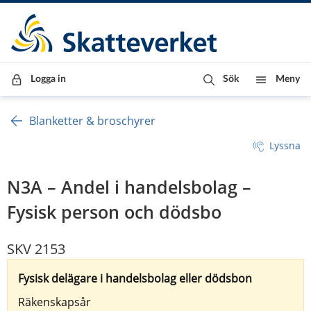
Till innehåll
Till navigationen
Till chattrobot
Logga in
Sök
Meny
Blanketter & broschyrer
Lyssna
N3A – Andel i handelsbolag –
Fysisk person och dödsbo
SKV 2153
Fysisk delägare i handelsbolag eller dödsbon
Räkenskapsår