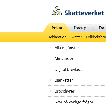
Till innehåll
Till navigationen
Till chattrobot
Privat
Företag
Före
Deklaration
Skatter
Folkbokföri
Alla e-tjänster
Mina sidor
Digital brevlåda
Blanketter
Broschyrer
Svar på vanliga frågor