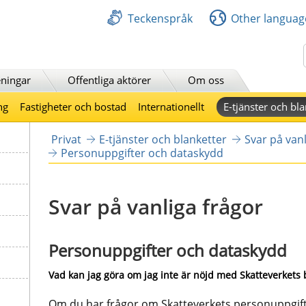
Teckenspråk
Other languag
Sök
ningar
Offentliga aktörer
Om oss
ng
Fastigheter och bostad
Internationellt
E-tjänster och bla
Privat
E-tjänster och blanketter
Svar på vanl
Personuppgifter och dataskydd
Svar på vanliga frågor
Personuppgifter och dataskydd
Vad kan jag göra om jag inte är nöjd med Skatteverkets
Om du har frågor om Skatteverkets personuppgift