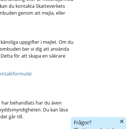
kan du kontakta Skatteverkets 
uden genom att mejla, eller 
änsliga uppgifter i mejlet. Om du 
sombuden ber vi dig att använda 
Detta för att skapa en säkrare 
 kontaktformulär
har behandlats har du även 
sskyddsmyndigheten. Du kan läsa 
t går till.
Dölj
Frågor?
chatt