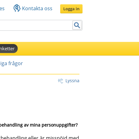
es
Kontakta oss
Logga in
nketter
iga frågor
Lyssna
 behandling av mina personuppgifter?
behandling eller är missnöjd med 