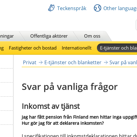
Teckenspråk
Other languag
Sök
ningar
Offentliga aktörer
Om oss
ng
Fastigheter och bostad
Internationellt
E-tjänster och bla
Privat
E-tjänster och blanketter
Svar på vanl
Svar på vanliga frågor
Inkomst av tjänst
Jag har fått pension från Finland men hittar inga uppgif
Hur gör jag för att deklarera inkomsten?
I specifikationen till inkomstdeklarationen hittar d