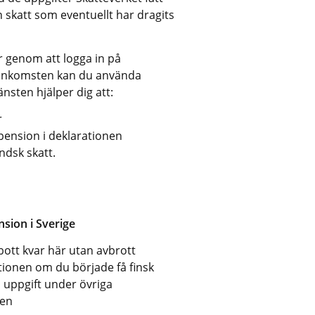
skatt som eventuellt har dragits 
 genom att logga in på 
a inkomsten kan du använda 
nsten hjälper dig att:
r
pension i deklarationen
ndsk skatt.
nsion i Sverige
ott kvar här utan avbrott 
tionen om du började få finsk 
 uppgift under övriga 
nen