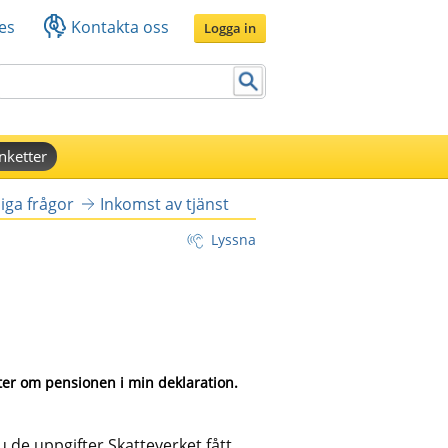
es
Kontakta oss
Logga in
nketter
iga frågor
Inkomst av tjänst
Lyssna
ter om pensionen i min deklaration. 
u de uppgifter Skatteverket fått 