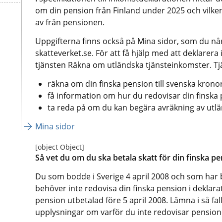
om din pension från Finland under 2025 och vilken 
av från pensionen.
Uppgifterna finns också på Mina sidor, som du når
skatteverket.se. För att få hjälp med att deklarer
tjänsten Räkna om utländska tjänsteinkomster. Tjä
räkna om din finska pension till svenska krono
få information om hur du redovisar din finska 
ta reda på om du kan begära avräkning av utlä
Mina sidor
[object Object]
Så vet du om du ska betala skatt för din finska pe
Du som bodde i Sverige 4 april 2008 och som har b
behöver inte redovisa din finska pension i deklara
pension utbetalad före 5 april 2008. Lämna i så fall
upplysningar om varför du inte redovisar pensio