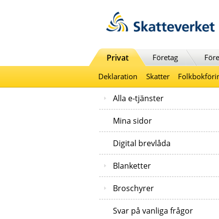
Till innehåll
Till navigationen
Till chattrobot
Privat
Företag
Före
Deklaration
Skatter
Folkbokföri
Alla e-tjänster
Mina sidor
Digital brevlåda
Blanketter
Broschyrer
Svar på vanliga frågor