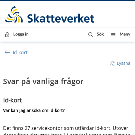
Till innehåll
Till navigationen
Till chattrobot
Logga in
Sök
Meny
Id-kort
Lyssna
Svar på vanliga frågor
Id-kort
Var kan jag ansöka om id-kort?
Det finns 27 servicekontor som utfärdar id-kort. Utöver 