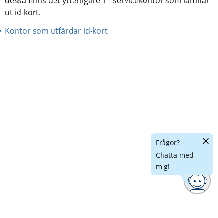
dessa finns det ytterligare 11 servicekontor som lämnar 
ut id-kort.
Kontor som utfärdar id-kort
Dölj
Frågor?
chatt
Chatta med
mig!