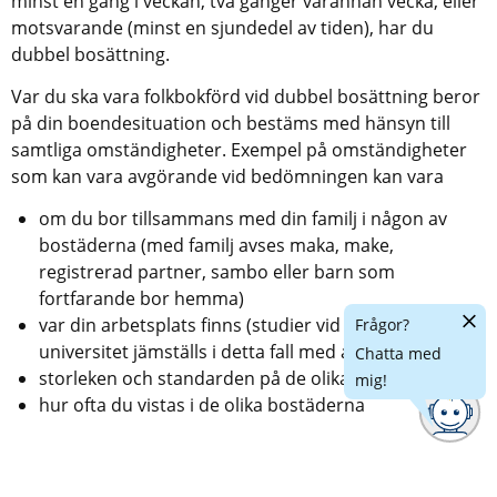
minst en gång i veckan, två gånger varannan vecka, eller 
motsvarande (minst en sjundedel av tiden), har du 
dubbel bosättning.
Var du ska vara folkbokförd vid dubbel bosättning beror 
på din boendesituation och bestäms med hänsyn till 
samtliga omständigheter. Exempel på omständigheter 
som kan vara avgörande vid bedömningen kan vara
om du bor tillsammans med din familj i någon av 
bostäderna (med familj avses maka, make, 
registrerad partner, sambo eller barn som 
fortfarande bor hemma)
Dölj
var din arbetsplats finns (studier vid högskola eller 
Frågor?
chatt
universitet jämställs i detta fall med arbete)
Chatta med
storleken och standarden på de olika bostäderna
mig!
hur ofta du vistas i de olika bostäderna