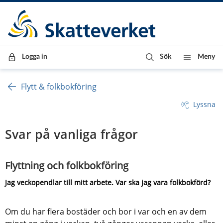
Till innehåll
Till navigationen
Till chattrobot
Logga in
Sök
Meny
Flytt & folkbokföring
Lyssna
Svar på vanliga frågor
Flyttning och folkbokföring  
Jag veckopendlar till mitt arbete. Var ska jag vara folkbokförd?
Om du har flera bostäder och bor i var och en av dem 